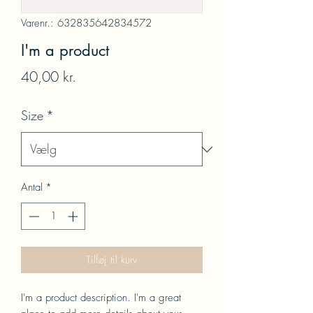
Varenr.: 632835642834572
I'm a product
Pris
40,00 kr.
Size
*
Antal
*
Tilføj til kurv
I'm a product description. I'm a great 